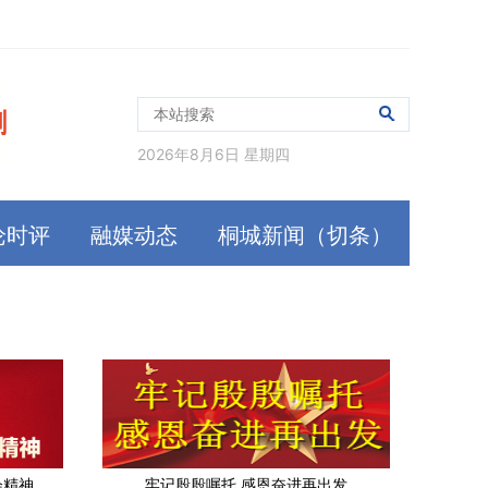
2026年8月6日 星期四
论时评
融媒动态
桐城新闻（切条）
会精神
牢记殷殷嘱托 感恩奋进再出发