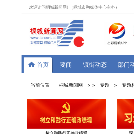
欢迎访问桐城新闻网! （桐城市融媒体中心主办）
首页
要闻
镇街动态
部门
当前位置：
桐城新闻网
> >
专题
>
专题
树立和践行正确政绩观
深