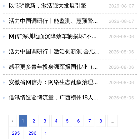
以“绿”赋新，激活强大发展引擎
2026-08-07
活力中国调研行丨能监测、慧预警、快处置，“智慧大脑”守护城市生命线
2026-08-07
网传“深圳地面沉降致车辆损坏”不实（2026·08·06）
2026-08-06
活力中国调研行丨激活创新源 合肥大健康科研成果加速产业化
2026-08-06
感召更多青年投身强军报国伟业（回信背后的故事·传承红色基因）
2026-08-06
安徽省网信办：网络生态乱象治理典型案例通报
2026-08-06
借汛情造谣博流量，广西横州18人被依法查处（2026·08·05）
2026-08-05
‹
1
2
3
4
5
6
7
8
...
295
296
›