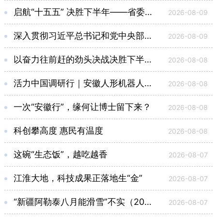
启航“十五五” 决胜下半年——省委十一届十二次全会在全省党员干部中引发热烈反响
2026-08-09
深入贯彻习近平总书记和党中央部署要求 坚决打赢防汛防台风这场硬仗
2026-08-09
以奋力往前赶的劲头决战决胜下半年 确保实现“十五五”良好开局
2026-08-08
活力中国调研行｜安徽人形机器人加速迈向商用
2026-08-08
一次“安徽行”，缘何让博士留下来？
2026-08-08
科创攀高度 惠民有温度
2026-08-08
这碗“生态饭”，越吃越香
2026-08-07
江淮大地，科技成果正落地生“金”
2026-08-07
“新疆阿勒泰八月能滑雪”不实（2026·08·07）
2026-08-07