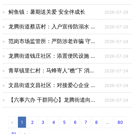
鲟鱼镇：暑期送关爱 安全伴成长
2026-07-29
龙腾街道蔡店村：入户宣传防溺水 防控风险不松劲
2026-07-29
范岗市场监管所：严防涉老诈骗 守护群众养老钱
2026-07-24
龙腾街道钱庄社区：添置便民设施 巧解电动车治理难题
2026-07-24
青草镇里仁村：马蜂寄人“檐”下 消防出手除患
2026-07-24
文昌街道文昌社区：对接爱心企业 修复水毁道路
2026-07-24
【六事六办 干群同心】龙腾街道向前村：倾听民声解民忧 守护安全出行路
2026-07-24
‹
1
2
3
4
5
6
7
8
...
80
81
›