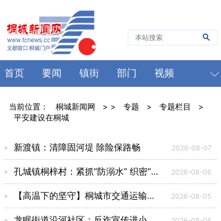
首页
要闻
镇街
部门
视频
当前位置：
桐城新闻网
> >
专题
>
专题栏目
>
平安建设在桐城
新渡镇：清障固河堤 除险保路畅
2026-08-07
孔城镇桐梓村：紧抓“防溺水” 织密“安全网”
2026-08-06
【高温下的坚守】桐城市交通运输局：精心护路除险 守护夏季路网畅通
2026-08-05
龙眠街道沿河社区：反诈宣传进小区 警社联动护平安
2026-08-05