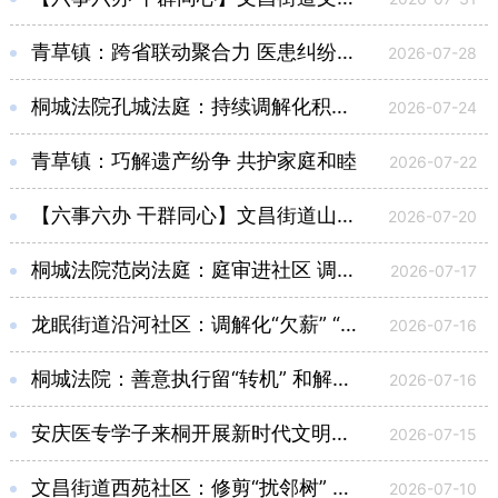
青草镇：跨省联动聚合力 医患纠纷巧化解
2026-07-28
桐城法院孔城法庭：持续调解化积案 卅载利息一笔清
2026-07-24
青草镇：巧解遗产纷争 共护家庭和睦
2026-07-22
【六事六办 干群同心】文昌街道山水龙城社区：抢修排水管 化解“邻里争”
2026-07-20
桐城法院范岗法庭：庭审进社区 调解止纷争
2026-07-17
龙眠街道沿河社区：调解化“欠薪” “礼让”和人心
2026-07-16
桐城法院：善意执行留“转机” 和解履约促“双赢”
2026-07-16
安庆医专学子来桐开展新时代文明实践志愿服务活动
2026-07-15
文昌街道西苑社区：修剪“扰邻树” 消除“心头忧”
2026-07-10