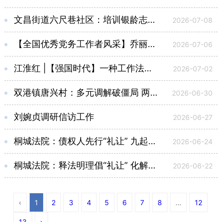
文昌街道六尺巷社区：培训银龄志愿者 赋能践“礼”解心结
2026-07-08
【全国优秀党务工作者风采】乔丽娟：实干为民 树立“善治社区”典范
2026-07-06
江淮红 |【强国时代】一种工作法：握好“六尺巷”金钥匙，解开基层治理“千千结”
2026-07-02
双港镇唐兴村：多元调解破僵局 两年边界纠纷终化解
2026-06-30
刘婉贞调研信访工作
2026-06-27
桐城法院：债权人先行“礼让” 九起金融借款案成功化解
2026-06-24
桐城法院：释法明理倡“礼让” 化解跨省买卖合同纠纷案
2026-06-22
‹
1
2
3
4
5
6
7
8
...
12
13
›