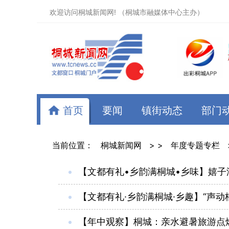
欢迎访问桐城新闻网! （桐城市融媒体中心主办）
首页
要闻
镇街动态
部门
当前位置：
桐城新闻网
> >
年度专题专栏
【文都有礼•乡韵满桐城•乡味】嬉子
【文都有礼·乡韵满桐城·乡趣】“声动
【年中观察】桐城：亲水避暑旅游点燃