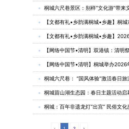
桐城六尺巷景区：别样“文化游”带来文
【文都有礼•乡韵满桐城•乡趣】桐
【文都有礼•乡韵满桐城•乡趣】20
【网络中国节•清明】双港镇：清明祭
【网络中国节•清明】桐城举办2026
桐城六尺巷： “国风体验”激活春日旅
桐城苗山湖生态园：春日主题活动启
桐城：百年非遗龙灯“出宫” 民俗文化
‹
1
2
›