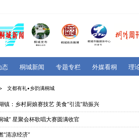
动态
桐城新闻
专题专栏
外媒看桐
理
>
文都有礼•乡韵满桐城
湖镇：乡村厨娘赛技艺 美食“引流”助振兴
桐城” 星聚会杯歌唱大赛圆满收官
“清凉经济”