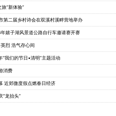
旅“新体验”
城市第二届乡村诗会在双溪村溪畔营地举办
26年嬉子湖风景道公路自行车邀请赛开赛
英烈 浩气存心间
年“我们的节日•清明”主题活动
游消费
幕 近郊微度假点燃春日经济
庆“龙抬头”