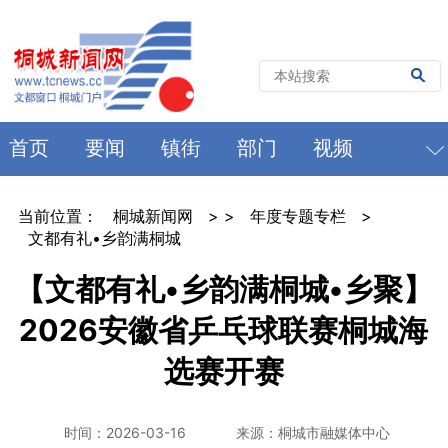
首页
要闻
镇街
部门
视频
当前位置：
桐城新闻网
> >
年度专题专栏
>
文都有礼•乡韵满桐城
【文都有礼•乡韵满桐城•乡聚】
2026安徽省乒乓球联赛桐城海
选赛开赛
时间：2026-03-16
来源：桐城市融媒体中心