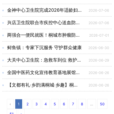
金神中心卫生院完成2026年适龄妇女“两癌”免费筛查工作
2026-07-06
兴店卫生院联合市疾控中心送血防知识进村
2026-07-06
两强合一便民就医！桐城市肿瘤防治中心、眼科诊疗中心重装上阵
2026-07-01
鲟鱼镇：专家下沉服务 守护群众健康
2026-06-30
大关中心卫生院：急救车到位 救护能力跃升
2026-06-29
全国中医药文化宣传教育基地展馆在桐城中医医院开馆
2026-06-26
【文都有礼·乡韵满桐城·乡趣】桐城：“中医夜市”在市民广场火热开市
2026-06-26
‹
1
2
3
4
5
6
7
8
...
50
51
›