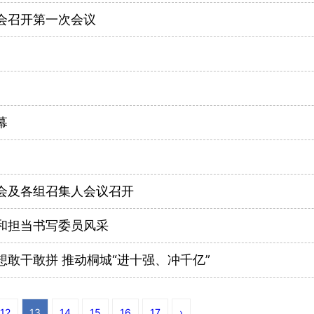
会召开第一次会议
幕
会及各组召集人会议召开
和担当书写委员风采
敢干敢拼 推动桐城“进十强、冲千亿”
12
13
14
15
16
17
›