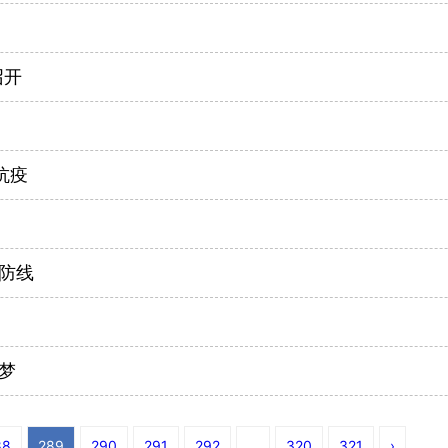
召开
抗疫
防线
梦
88
289
290
291
292
...
320
321
›