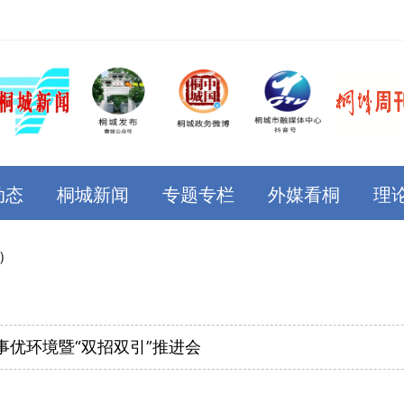
动态
桐城新闻
专题专栏
外媒看桐
理
）
优环境暨“双招双引”推进会