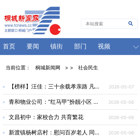
首页
要闻
镇街
部门
视频
当前位置：
桐城新闻网
> >
社会民生
【榜样】汪佳：三十余载孝亲路 凡人善举暖乡邻
2026-05-07
青和物业公司：“红马甲”扮靓小区 汗水致敬劳动节
2026-05-06
文昌初中：家校合力 共育繁花
2026-05-06
新渡镇杨树店村：慰问百岁老人 同贺人寿年丰
2026-05-06