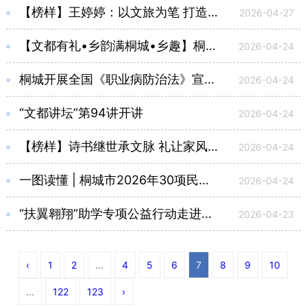
【榜样】王婷婷：以文旅为笔 打造乡村振兴新地标
2026-04-27
【文都有礼•乡韵满桐城•乡趣】桐城市第二届乡村诗会在双溪村溪畔营地举办
2026-04-24
桐城开展全国《职业病防治法》宣传周暨儿童预防接种宣传日活动
2026-04-24
“文都讲坛”第94讲开讲
2026-04-24
【榜样】诗书继世承文脉 礼让家风润万家
2026-04-24
一图读懂 | 桐城市2026年30项民生实事
2026-04-24
“扶翼翱翔”助学专项公益行动走进桐城市特教学校
2026-04-23
‹
1
2
...
4
5
6
7
8
9
10
...
122
123
›