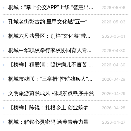
桐城：“掌上公交APP”上线 “智慧出行”迈大步
2026-05-06
孔城老街彰古韵 里甲文化燃“五一”
2026-05-03
桐城六尺巷景区：别样“文化游”带来文旅“新体验”
2026-05-01
桐城中华职校举行家校协同育人专题报告会
2026-04-30
【榜样】程爱清：照护病儿不言苦 无私母爱韧如钢
2026-04-30
桐城市残联：“三举措”护航残疾人“两项补贴”精准落地
2026-04-29
文明旅游蔚然成风 桐城景点秩序井然
2026-04-29
【榜样】陈锐：扎根乡土 创业筑梦
2026-04-28
桐城：解锁心灵密码 涵养青春力量
2026-04-27