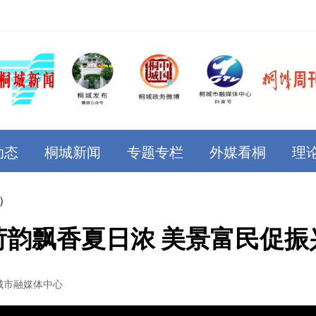
动态
桐城新闻
专题专栏
外媒看桐
理
）
荷韵飘香夏日浓 美景富民促振
城市融媒体中心