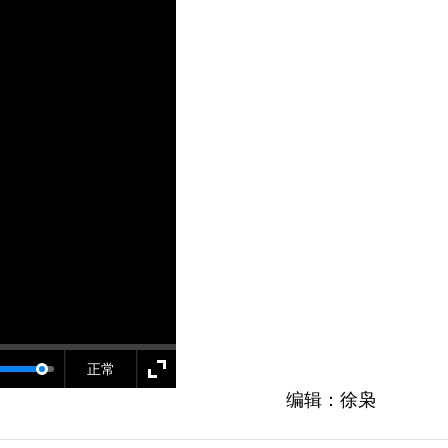
正常
编辑：徐枭