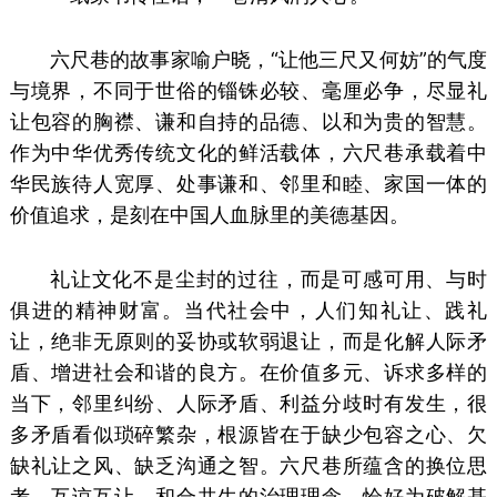
六尺巷的故事家喻户晓，“让他三尺又何妨”的气度
与境界，不同于世俗的锱铢必较、毫厘必争，尽显礼
让包容的胸襟、谦和自持的品德、以和为贵的智慧。
作为中华优秀传统文化的鲜活载体，六尺巷承载着中
华民族待人宽厚、处事谦和、邻里和睦、家国一体的
价值追求，是刻在中国人血脉里的美德基因。
礼让文化不是尘封的过往，而是可感可用、与时
俱进的精神财富。当代社会中，人们知礼让、践礼
让，绝非无原则的妥协或软弱退让，而是化解人际矛
盾、增进社会和谐的良方。在价值多元、诉求多样的
当下，邻里纠纷、人际矛盾、利益分歧时有发生，很
多矛盾看似琐碎繁杂，根源皆在于缺少包容之心、欠
缺礼让之风、缺乏沟通之智。六尺巷所蕴含的换位思
考、互谅互让、和合共生的治理理念，恰好为破解基