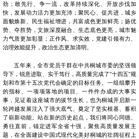
劲；敢先行、争一流，改革持续深化、开放步伐加
快，发展动力活力更加充沛；聚民心、促共进，城乡
面貌焕新、民生福祉增进，共富成色更加鲜亮；扬优
势、夺胜势，文旅深度融合、生态底色更亮，城市魅
力气质更加彰显；正作风、求实效，党建引领有力、
治理效能提升，政治生态更加清明。
五年来，全市党员干群在中共桐城市委的坚强领
导下，锐意进取、实干笃行，高质量完成了“十四五”规
划和市第十五次党代会确定的目标任务。一组组攀升
的指标、一项项落地的项目、一件件办成的大事实
事，见证着这座城市的拔节生长，也为桐城开启新一
轮跨越发展注入了强大底气、奠定了坚实根基、蓄积
了崭新动能。
站在新的历史起点，我们将同心同德、
勇往直前，锚定进军全省十强，聚焦高质量发展主
题，在全面建设中国式现代化美好桐城的壮阔征程上