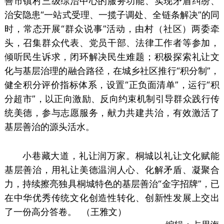
善市镇村三级综治中心的服务功能、实现矛盾纠纷、
治安隐患“一站式受理、一揽子调处、全链条解决”的同
时，常态开展“群众说事”活动，由村（社区）两委牵
头，召集群众代表、党员干部、法律工作者等参加，
倾听民生诉求，闭环解决民生难题；积极探索礼让文
化与基层治理的融合路径，在城乡社区推行“积分制”，
健全积分评价指标体系，设置“正负面清单”，运行“积
分超市”，以正向激励、反向约束机制引导群众践行传
统美德，参与志愿服务，献力共建共治，有效激活了
基层善治的源头活水。
小巷藏大道，礼让润万家。桐城以礼让文化赋能
基层善治，用礼让美德温润人心、化解矛盾、凝聚合
力，持续擦亮独具桐城特色的基层善治“金字招牌”，已
在中华优秀传统文化创造性转化、创新性发展上交出
了一份高分答卷。 （王雅文）