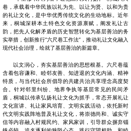
巷，承载着中华民族以礼为先、以让为贤、以和为贵
的礼让文化，是中华优秀传统文化的生动地标。近年
来，桐城深耕本土特色文化资源禀赋，阐发礼让古
韵，把先人化解矛盾的历史智慧转化为基层善治的务
实举措，创新推行“六尺巷工作法”，推动礼让文化融入
现代社会治理，绘就了基层善治的新篇章。
以文润心，夯实基层善治的思想根基。六尺巷蕴
含着包容谦和、睦邻友善、知进退的文化内涵、精神
特质，与当代社会所倡导的共建共治共享理念高度契
合。针对邻里纠纷、地界争执等基层常见的民间矛
盾，桐城以传承弘扬礼让文化为抓手，常态开展礼让
文化宣讲、礼让家风培育、文明实践活动，依托新时
代文明实践阵地普及礼让文化，将崇德尚和、诚实守
信等内容融入村规民约、家风家训，引导群众摒弃锱
铢必较、追名逐利的狭隘心态，践行守望相助、和睦