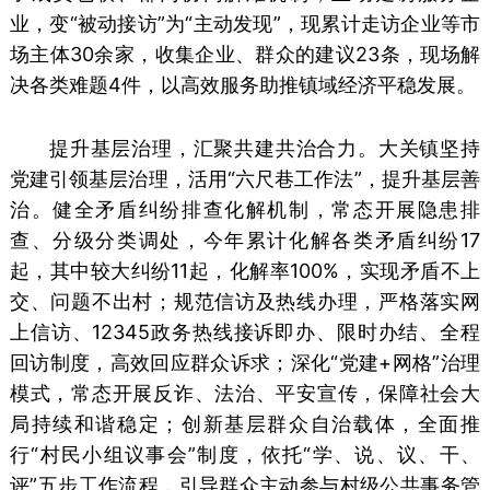
业，变“被动接访”为“主动发现”，现累计走访企业等市
场主体30余家，收集企业、群众的建议23条，现场解
决各类难题4件，以高效服务助推镇域经济平稳发展。
提升基层治理，汇聚共建共治合力。大关镇坚持
党建引领基层治理，活用“六尺巷工作法”，提升基层善
治。健全矛盾纠纷排查化解机制，常态开展隐患排
查、分级分类调处，今年累计化解各类矛盾纠纷17
起，其中较大纠纷11起，化解率100%，实现矛盾不上
交、问题不出村；规范信访及热线办理，严格落实网
上信访、12345政务热线接诉即办、限时办结、全程
回访制度，高效回应群众诉求；深化“党建+网格”治理
模式，常态开展反诈、法治、平安宣传，保障社会大
局持续和谐稳定；创新基层群众自治载体，全面推
行“村民小组议事会”制度，依托“学、说、议、干、
评”五步工作流程，引导群众主动参与村级公共事务管