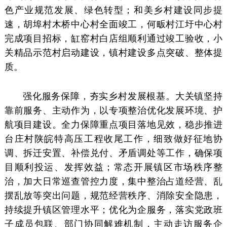
色产业规范发展、绿色转型；和美乡村建设同步提
速，胡埠村木桥中心村全面竣工，何畈村江圩中心村
完成项目招标，缸窑村白店组顺利通过竣工验收，小
关精品示范村启动建设，镇村建设多点突破、整体提
质。
强化服务保障，夯实乡村发展根基。大关镇坚持
靠前服务、主动作为，以专项整治优化发展环境、护
航项目建设。全力保障重点项目落地见效，稳步推进
台庄村陕皖特高压工程收尾工作，细致做好征地协
调、拆迁安置、补偿兑付、矛盾调处等工作，确保项
目顺利投运、发挥效益；常态开展镇区市场秩序整
治，加大日常巡查管控力度，集中整治占道经营、乱
摆乱放等突出问题，规范经营秩序、消除安全隐患，
持续提升镇区管理水平；优化为企服务，落实党政班
子成员包联、部门协同解难机制，主动走访服务企