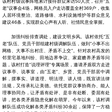
该村村级说事阵地累计接待群众来访50人次，召开“五
老”议事会4场，网格员入户走访覆盖全村369户，收集
人居环境整治、道路修缮、水利设施维护等群众意见
建议46条，实现群众心声有人听、社情民意全掌握。
加强纠纷排查调处，建设文明乡风。该村依托“五
老”队伍、党员干部组建村级调解队伍，做到“小事不出
网格、大事不出村庄、矛盾不上交”。针对农村高发的
邻里宅基地纠纷、田地边界争议、家庭赡养矛盾等问
题，该村打造“说理评理”专属场景，邀请矛盾双方走进
议事亭、说事室，由“五老”、乡贤、党员干部居中调
解，摆事实、讲道理、明法理、讲人情，既宣讲法律
法规，又传承礼让美德。依托党群议事协商办、能人
理事协同办，让矛盾有处评、是非有处断、委屈有处
讲，把各类矛盾隐患化解在萌芽。今年以来，该村调
解队伍成功化解各类矛盾纠纷30余起，保障了一方稳