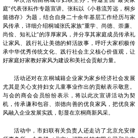
庭”代表张耘作专题宣讲。张耘以《小巷流芳远，桐乡
懿德存》为题，结合自身二十余年基层工作经历与家
风传承，详细介绍桐城张氏家族“重学、尚德、崇廉、
尚俭、知礼让”的淳厚家风，并分享其家庭成员传承礼
让家风、践行礼让美德的鲜活故事，呼吁大家积极传
承中华优秀传统文化、践行社会主义核心价值观，让
好家庭好家教好家风为建设和美社会贡献力量。
活动还对在京桐城籍企业家为家乡经济社会发展
尤其是关心支持妇女儿童事业作出的贡献表示敬意。
与会的商会会员纷纷表示，将以此次宣讲活动为契
机，传承谦和包容、崇德向善的优良家风，把优良家
风融入企业发展实践，彰显在京桐商新风采。
活动中，市妇联有关负责人还走访了北京允安律