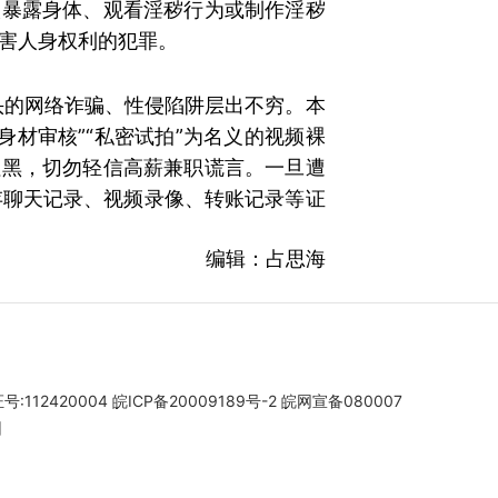
人暴露身体、观看淫秽行为或制作淫秽
害人身权利的犯罪。
噱头的网络诈骗、性侵陷阱层出不穷。本
材审核”“私密试拍”为名义的视频裸
拉黑，切勿轻信高薪兼职谎言。一旦遭
存聊天记录、视频录像、转账记录等证
）
编辑：占思海
112420004
皖ICP备20009189号-2
皖网宣备080007
团