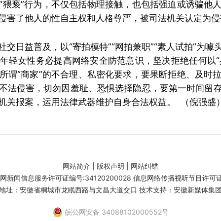
“猥亵”行为，不仅包括物理接触，也包括强迫或诱骗他
侵害了他人的性自主权和人格尊严，被司法机关认定为侵
交日益普及，以“寄拍模特”“网拍兼职”“素人试拍”为
年轻女性务必提高网络安全防范意识，坚决拒绝任何以“身
所谓“商家”的不合理、私密化要求，要果断拒绝、及时
不法侵害，切勿因羞耻、恐惧选择隐忍，要第一时间留
机关报案，运用法律武器维护自身合法权益。 （倪强盛
网站简介
|
版权声明
|
网站纠错
闻信息服务许可证编号:34120200028 信息网络传播视听节目许可证号:
地址：安徽省桐城市龙眠西路与文昌大道交口 技术支持：安徽新媒体集
皖公网安备 34088102000552号