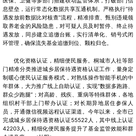
医保、卫健等多部门搭建联动监管体系，打破部门信
息壁垒，运行常态化数据共享互通机制。严格执行“待
遇发放前数据比对核查”流程，精准排查、甄别违规领
取养老金的风险隐患，对可疑人员及时暂停、终止待
遇发放，同步建立追缴台账，实行清单化、销号式闭
环管理，确保流失基金追缴到位、颗粒归仓。
优化资格认证，精细便民服务。桐城市人社等部
门精准分类推进城乡居保待遇资格认证工作，量身定
制暖心便民认证服务模式，对熟练操作智能手机的中
年群体，大力推广线上自助认证，实现“数据多跑路、
群众少跑腿”；对高龄、残疾、重病等特殊群体，各地
组织村干部上门帮办认证；对长期异地居住参保人
员，开通微信视频远程认证渠道。今年以来，全市已
完成城乡居保待遇资格认证55522人，其中线上认证
42203人，精细化便民服务提升了基金监管效能和群