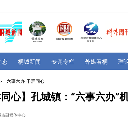
动态
桐城新闻
专题专栏
外媒看桐
理
>
六事六办 干群同心
群同心】孔城镇：“六事六办”
城市融媒体中心