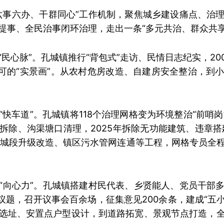
六事六办、干群同心”工作机制，聚焦城乡建设痛点、治
提事、全民治事闭环治理，走出一条“多元共治、群众共享
民心脉”。孔城镇推行“背包式”走访、民情日志纪实，2
认可的“实景画”。从农村危房改造、自建房安全整治，到
快车道”。孔城镇将118个治理网格变为环境整治“前哨岗
除、沟渠塘口清理，2025年拆除无功能建筑、违章搭建
31孔城段升级改造、镇区污水管网连通等工程，网格专员全
“向心力”。孔城镇搭建村民代表、乡贤能人、党员干部
题，召开议事会百余场，征集意见200余条，建成“五小园
选址、安置点户型设计，到道路拓宽、景观节点打造，