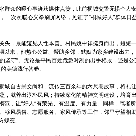
水群众的暖心事迹获媒体点赞，此前桐城交警无惧个人
，一次次暖心义举刷屏网络，见证了“桐城好人”群体日益
关头，最能窥见人性本善。村民姚中祥挺身而出，短短
期以来，他热心公益、帮助乡邻，默默为家乡建设出力，
的坚守”。无论是平民百姓危急时刻的出手相救，还是公
人的美德践行答卷。
桐城自古崇文尚和，流传三百余年的六尺巷故事，将礼
蕴，滋养出淳朴民风；持续深化的精神文明建设，培育
德模范，让“好人”有荣光、有温度、有力量。同样，笔者
、移风易俗、志愿服务、家风传承等工作，邻里守望相
方蝶变。