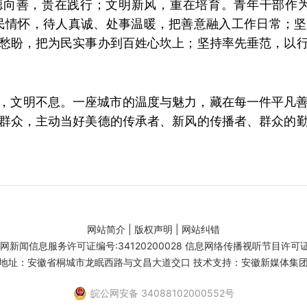
德向善，贵在践行；文明新风，重在培育。青年干部作为
民情怀，待人真诚、处事温暖，把善意融入工作日常；
愁盼，把为民实事办到百姓心坎上；坚持率先垂范，以
，文明不息。一座城市的温度与魅力，藏在每一件平凡
群众，主动当好美德的传承者、新风的传播者、群众的
网站简介
|
版权声明
|
网站纠错
闻信息服务许可证编号:34120200028 信息网络传播视听节目许可证号:
地址：安徽省桐城市龙眠西路与文昌大道交口 技术支持：安徽新媒体集
皖公网安备 34088102000552号