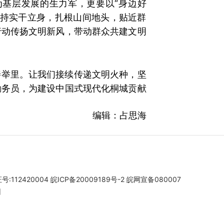
基层发展的生力军，更要以“身边好
坚持实干立身，扎根山间地头，贴近群
行动传扬文明新风，带动群众共建文明
善举里。让我们接续传递文明火种，坚
勤务员，为建设中国式现代化桐城贡献
编辑：占思海
112420004
皖ICP备20009189号-2
皖网宣备080007
团