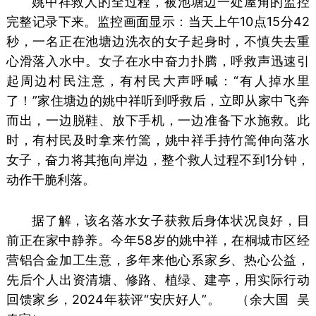
姚中祥救人的全过程，被池塘边一处屋角的监控
完整记录下来。监控画面显示：当天上午10点15分42
秒，一名正在池塘边洗衣的女子起身时，不慎失去重
心滑落入水中。女子在水中奋力扑腾，呼救声迅速引
起周边村民注意，有村民大声呼喊：“有人掉水里
了！”家住塘边的姚中祥听到呼救后，立即从家中飞奔
而出，一边脱鞋、放下手机，一边准备下水施救。此
时，有村民及时拿来竹篙，姚中祥手持竹篙伸向落水
女子，奋力将其拖向岸边，整个救人过程不到1分钟，
动作干脆利落。
据了解，该名落水女子获救后身体状况良好，目
前正在家中静养。今年58岁的姚中祥，在桐城市区经
营铝合金加工生意，多年来他心系家乡、热心公益，
先后个人出资清塘、修路、植绿、建亭，用实际行动
回馈家乡，2024年获评“安庆好人”。 （余大国 吴