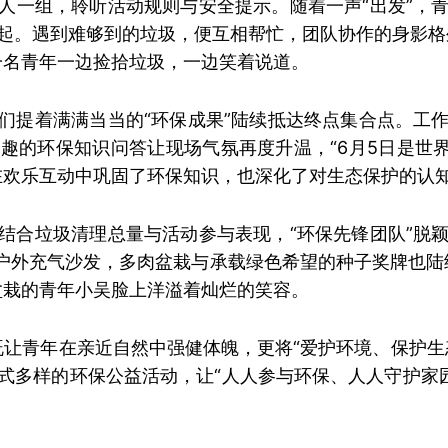
人一组
，聆听活动规则与安全提示。随着一声“出发”，
起。遇到难够到的垃圾，便互相帮忙，团队协作的身影格
一名青年一边捡拾垃圾，一边笑着说道。
们提着满满当当的“环保成果”陆续抵达终点集合点。工
趣的环保知识问答让现场气氛再度升温，“6月5日是世界
在欢乐互动中巩固了环保知识，也深化了对生态保护的认
结合垃圾清理总量与活动参与表现，“环保先锋团队”脱
的户外充气沙发，多肉盆栽与承载绿色希望的种子奖牌也陆
盆栽
的青年小吴脸上洋溢着灿烂的笑容。
，既让青年在亲近自然中强健体魄，更将“爱护环境、保护
式多样的环保公益活动，让“人人参与环保、人人守护家