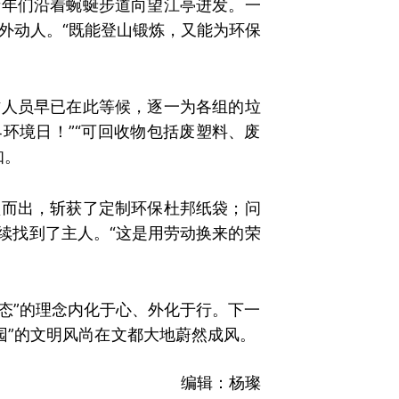
青年们沿着蜿蜒步道向望江亭进发。一
外动人。“既能登山锻炼，又能为环保
作人员早已在此等候，逐一为各组的垃
环境日！”“可回收物包括废塑料、废
知。
颖而出，斩获了定制环保杜邦纸袋；问
续找到了主人。“这是用劳动换来的荣
生态”的理念内化于心、外化于行。下一
园”的文明风尚在文都大地蔚然成风。
编辑：杨璨