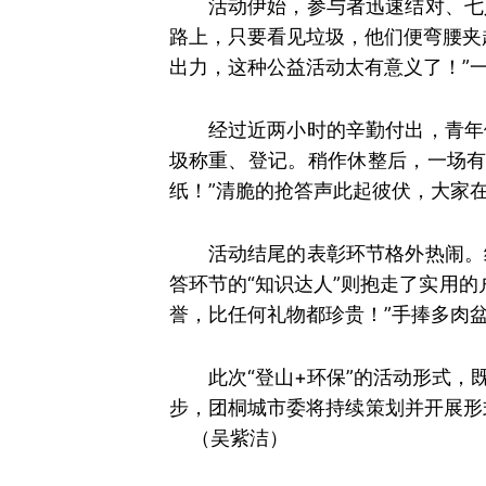
活动伊始，参与者迅速结对、
七
路上，只要看见垃圾，他们便弯腰夹
出力，这种公益活动太有意义了！”
经过近两小时的辛勤付出，青年
圾称重、登记。稍作休整后，一场有
纸！”清脆的抢答声此起彼伏，大家
活动结尾的表彰环节格外热闹。
答环节的“知识达人”则抱走了实用
誉，比任何礼物都珍贵！”手捧多肉
此次“登山+环保”的活动形式
步，团桐城
市委将持续策划并开展形
（吴紫洁）