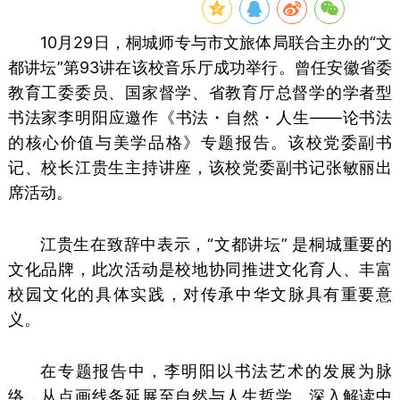
10月29日，桐城师专与市文旅体局联合主办的“文
都讲坛”第93讲在该校音乐厅成功举行。
曾任安徽省委
教育工委委员、国家督学、省教育厅总督学的学者型
书法家李明阳应邀作《书法・自然・人生——论书法
的核心价值与美学品格》专题报告。
该校党委副书
记、校长江贵生主持讲座，该校党委副书记张敏丽出
席活动。
江贵生在致辞中表示，“文都讲坛” 是桐城重要的
文化品牌，此次活动是校地协同推进文化育人、丰富
校园文化的具体实践，对传承中华文脉具有重要意
义。
在专题报告中，李明阳以书法艺术的发展为脉
络，从点画线条延展至自然与人生哲学，深入解读中