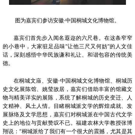
图为嘉宾们参访
安徽·中国桐城文化博物馆
。
嘉宾们首先步入闻名遐迩的六尺巷。在这条窄窄
的小巷中，大家驻足品味“让他三尺又何妨”的人文佳
话，深刻感悟中华民族谦和礼让、和谐包容的传统美
德。
在桐城文庙、安徽·中国桐城文化博物馆、桐城历
史文化展陈馆、姚莹故居，嘉宾们借助丰富的馆藏文
物与精美详实的展陈，系统了解桐城的历史变迁、人
文精神、风土人情。目睹桐城派文学的辉煌成就、发
展脉络及文学思想，嘉宾们对桐城派在中国古代文学
史上的地位与贡献赞叹不已。福建农林大学教授张博
翔说：“桐城派给了我们有一个很大的震撼，尤其是其