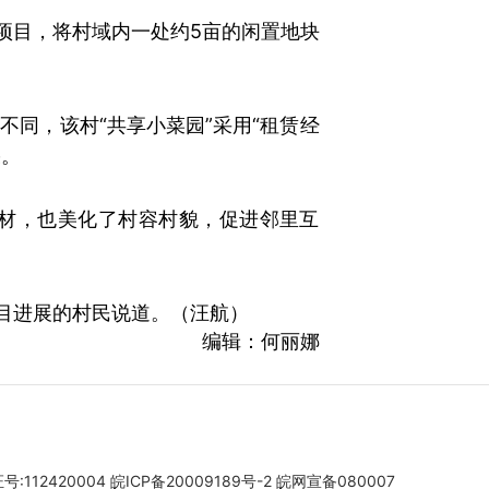
项目，将村域内一处约5亩的闲置地块
不同，该村“共享小菜园”采用“租赁经
果。
材，也美化了村容村貌，促进邻里互
目进展的村民说道。（汪航）
编辑：何丽娜
112420004
皖ICP备20009189号-2
皖网宣备080007