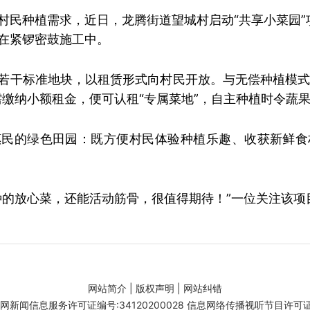
村民种植需求，近日，龙腾街道望城村启动“共享小菜园”
在紧锣密鼓施工中。
若干标准地块，以租赁形式向村民开放。
与无偿种植模式
需缴纳小额租金，便可认租“专属菜地”，自主种植时令蔬
惠民的绿色田园：既方便村民体验种植乐趣、收获新鲜食
种的放心菜，还能活动筋骨，很值得期待！”一位关注该项
网站简介
|
版权声明
|
网站纠错
闻信息服务许可证编号:34120200028 信息网络传播视听节目许可证号: