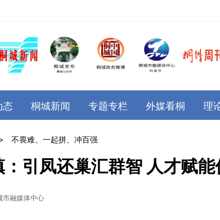
动态
桐城新闻
专题专栏
外媒看桐
理
>
不畏难、一起拼、冲百强
镇：引凤还巢汇群智 人才赋能
城市融媒体中心