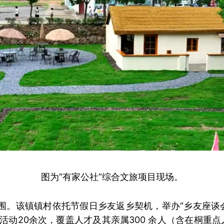
图为“有家公社”综合文旅项目现场。
围。该镇镇村依托节假日乡友返乡契机，举办“乡友座谈会
动20余次，覆盖人才及其亲属300 余人（含在桐重点