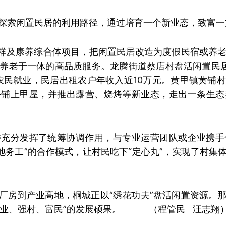
探索闲置民居的利用路径，通过培育一个新业态，致富一
宿群及康养综合体项目，把闲置民居改造为度假民宿或养
养老于一体的高品质服务。龙腾街道蔡店村盘活闲置民居
户农民就业，民居出租农户年收入近10万元。黄甲镇黄铺
—铺上甲屋，并推出露营、烧烤等新业态，走出一条生态
委充分发挥了统筹协调作用，与专业运营团队或企业携手
就地务工”的合作模式，让村民吃下“定心丸”，实现了村集
厂房到产业高地，桐城正以“绣花功夫”盘活闲置资源。
“兴业、强村、富民”的发展硕果。 （程管民 汪志翔