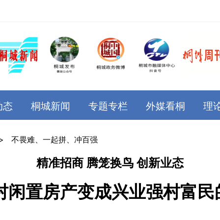
动态
桐城新闻
专题专栏
外媒看桐
理
>
不畏难、一起拼、冲百强
精准招商 腾笼换鸟 创新业态
村闲置房产变成兴业强村富民的