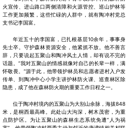
火宣传、进山路口两侧清障和火源管控、巡山护林等
工作更加频繁，这些忙碌的人群中，就有陶冲村党总
支书记李国富。
年近五十的李国富，已扎根基层10余年，事事身
先士卒。守护森林资源安全，他紧抓不放。他不善言
辞，只要说起五聚山和陶冲风土人情，却有说不完的
话题。“我对五聚山的情感就像对自己的长辈一样，满
怀敬畏。”源于此，他带领护林员和志愿者进村入户发
传单、到陶冲中心小学主讲护林防火课、巡查林区除
隐患，成了他在森林防火期的重要工作日程之一。
位于陶冲村境内的五聚山为大别山余脉，海拔848
米，是桐西最高峰。此处山大沟深，树木茂密，为重
点防护区。为让五聚山的森林生态系统免遭“人为祸
害”，他带领陶冲村两委主动与邻近的唐湾镇相关村联