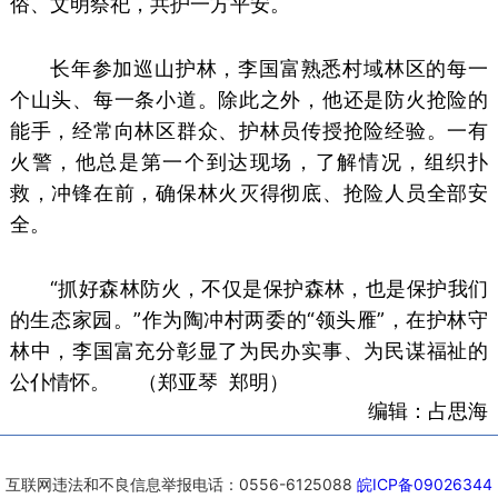
俗、文明祭祀，共护一方平安。
长年参加巡山护林，李国富熟悉村域林区的每一
个山头、每一条小道。除此之外，他还是防火抢险的
能手，经常向林区群众、护林员传授抢险经验。一有
火警，他总是第一个到达现场，了解情况，组织扑
救，冲锋在前，确保林火灭得彻底、抢险人员全部安
全。
“抓好森林防火，不仅是保护森林，也是保护我们
的生态家园。”作为陶冲村两委的“领头雁”，在护林守
林中，李国富充分彰显了为民办实事、为民谋福祉的
公仆情怀。 （郑亚琴 郑明）
编辑：占思海
互联网违法和不良信息举报电话：0556-6125088
皖ICP备09026344