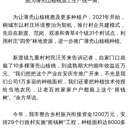
图为
薄壳山核桃加工生产线一角。
为让薄壳山核桃惠及更多种植户，2021年开始，
桐城市以村庄环境整治为契机，推行村企共建模式，
先后在新渡、范岗、双港和青草4个镇31个村试点，利
用村庄“四旁”林地资源，进一步推广薄壳山核桃种植。
新渡镇九重村村民汪芳来告诉记者，自家门口就
栽了10多棵薄壳山核桃，到成熟期大约能年收益近万
元。
“我们想把这个产业在安庆市推广开来，不光是我
们公司1万多亩的种植面积，我们还要把种植技术传授
给当地农民，让老百姓家家户户都栽上这个‘摇钱
树’。”余方琴说。
今年，我市整合乡村振兴衔接资金1200万元，安
排29个行政村实施“摇钱树”工程，种植面积达8000多