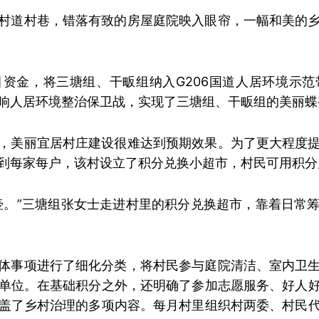
村道村巷，错落有致的房屋庭院映入眼帘，一幅和美的
资金，将三塘组、干畈组纳入G206国道人居环境示
响人居环境整治保卫战，实现了三塘组、干畈组的美丽蝶
，美丽宜居村庄建设很难达到预期效果。为了更大程度
到每家每户，该村设立了积分兑换小超市，村民可用积分
壶。”三塘组张女士走进村里的积分兑换超市，靠着日常
体事项进行了细化分类，将村民参与庭院清洁、室内卫
单位。在基础积分之外，还明确了参加志愿服务、好人
盖了乡村治理的多项内容。每月村里组织村两委、村民