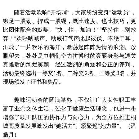
随着活动吹响“开场哨”，大家纷纷变身“运动员”，
铆足一股劲、拧成一股绳，既比速度、也比技巧，更
比团体配合的默契。“快，快，加油！”“坚持住，别放
弃！”欢呼呐喊声、助威打气声此起彼伏、不绝于耳，
汇成了一片欢乐的海洋，激荡起阵阵热情的浪潮。放
眼望去，处处是巾帼们奋力拼博时的亮丽身影与通关
克难后的绚烂笑颜。经过激烈的角逐和公正的评判，
活动最终选出一等奖1名、二等奖2名、三等奖3名，并
现场颁发了证书和奖品。
趣味运动会的圆满举办，不仅让广大女性职工丰
富了业余文体生活，强化了健康生活理念，也进一步
增强了职工队伍的协作力与向心力，为全方位推进桐
城高质量发展激发出“她活力”、凝聚起“她力量”。（潘
皓月）