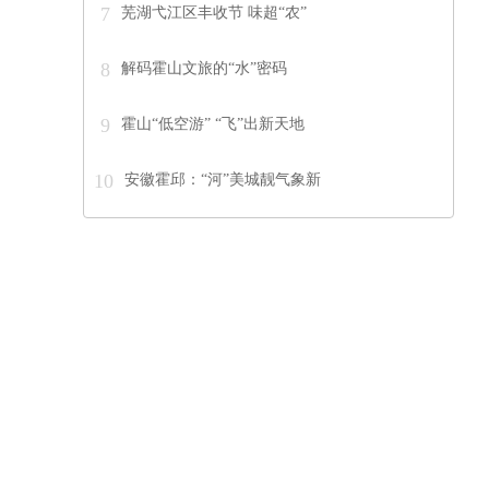
7
芜湖弋江区丰收节 味超“农”
8
解码霍山文旅的“水”密码
9
霍山“低空游” “飞”出新天地
10
安徽霍邱：“河”美城靓气象新