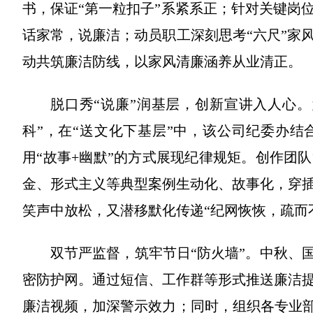
书，保证“第一粒扣子”系紧系正；针对关键岗
话家常，说廉洁；动员职工深刻思考“六尺”家
动共筑廉洁防线，以家风清廉涵养从业清正。
脱口秀“说廉”润基层，创新宣讲入人心
科”，在“送文化下基层”中，该公司纪委办
用“故事+幽默”的方式展现纪律规矩。创作团
金、形式主义等典型案例生动化、故事化，穿
笑声中放松，又潜移默化传递“纪网恢恢，疏而
双节严监督，筑牢节日“防火墙”。中秋、
密防护网。通过短信、工作群等形式推送廉洁
廉洁视频，加深警示效力；同时，组织各专业部