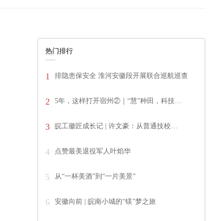
热门排行
1
排隐患保安全 淮河安徽段开展联合巡航巡查
2
5年，这样打开宿州②｜“慧”种田，科技…
3
皖工徽匠成长记 | 许文豪：从普通技校…
4
点赞最美退役军人叶焰华
5
从“一杯美酒”到“一片美景”
6
安徽向前 | 皖南小城的“镁”梦之旅